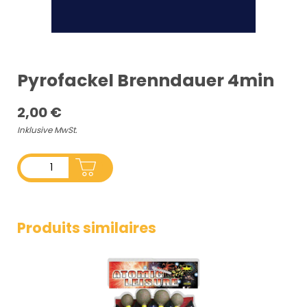
Pyrofackel Brenndauer 4min
2,00
€
Inklusive MwSt.
ADD TO CART
Produits similaires