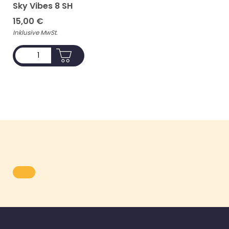
Sky Vibes 8 SH
15,00
€
Inklusive MwSt.
ADD TO CART