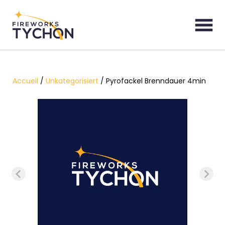
Accueil
/
Unkategorisiert
/ Pyrofackel Brenndauer 4min