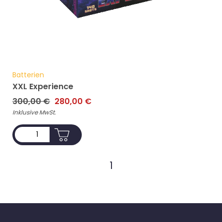
Batterien
XXL Experience
Ursprünglicher
Aktueller
300,00
€
280,00
€
Preis
Preis
Inklusive MwSt.
war:
ist:
ADD TO CART
300,00 €
280,00 €.
1