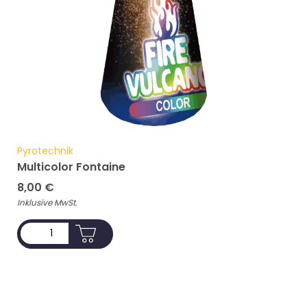
Pyrotechnik
Multicolor Fontaine
8,00
€
Inklusive MwSt.
ADD TO CART