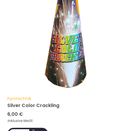
Pyrotechnik
Silver Color Crackling
6,00
€
Inklusive MwSt.
ADD TO CART