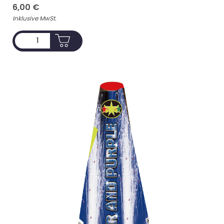
6,00
€
Inklusive MwSt.
ADD TO CART