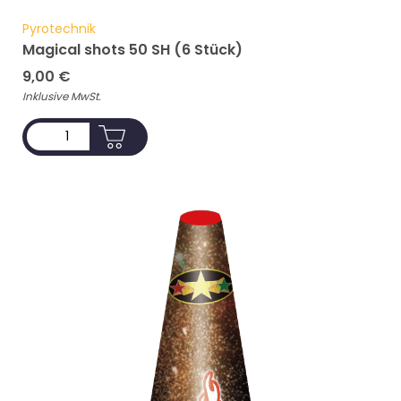
Pyrotechnik
Magical shots 50 SH (6 Stück)
9,00
€
Inklusive MwSt.
ADD TO CART