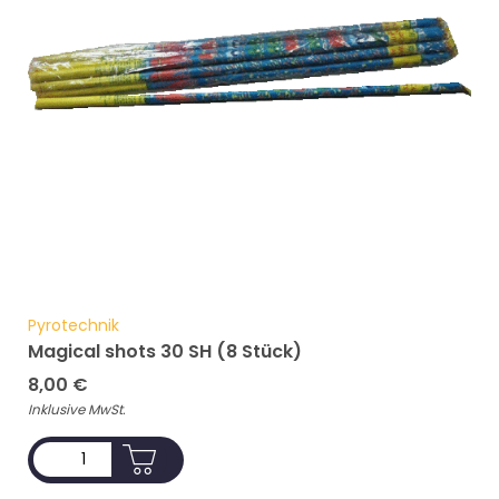
Pyrotechnik
Magical shots 30 SH (8 Stück)
8,00
€
Inklusive MwSt.
ADD TO CART