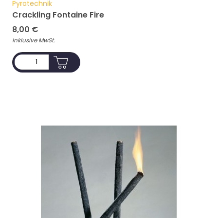
Pyrotechnik
Crackling Fontaine Fire
8,00
€
Inklusive MwSt.
ADD TO CART