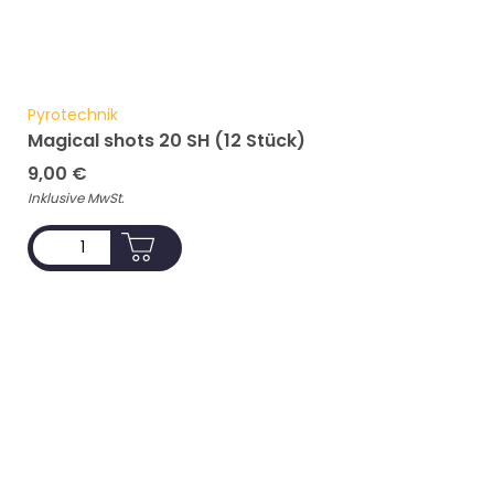
Pyrotechnik
Magical shots 20 SH (12 Stück)
9,00
€
Inklusive MwSt.
ADD TO CART