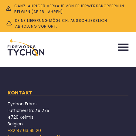
GANZJÄHRIGER VERKAUF VON FEUERWERKSKÖRPERN IN
BELGIEN (AB 18 JAHREN).
KEINE LIEFERUNG MÖGLICH. AUSSCHLIESSLICH A
BHOLUNG VOR ORT.
Hallo Welt!
Veröffentlicht: 7. September 2023
Unkategorisiert
KONTAKT
Tychon Frères
Lütticherstraße 275
4720 Kelmis
Belgien
+32 87 63 95 20