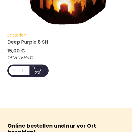
Batterien
Deep Purple 8 SH
15,00
€
Inklusive MwSt.
ADD TO CART
Online bestellen und nur vor Ort
bezahlen!