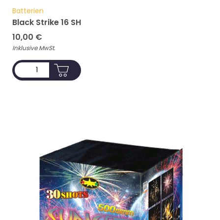
Batterien
Black Strike 16 SH
10,00
€
Inklusive MwSt.
ADD TO CART