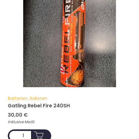
Batterien, Raketen
Gatling Rebel Fire 240SH
30,00
€
Inklusive MwSt.
ADD TO CART