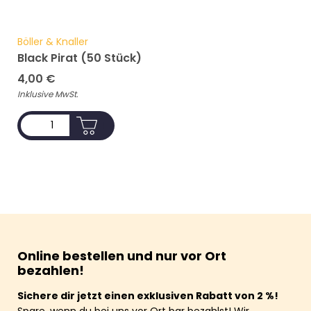
Böller & Knaller
Black Pirat (50 Stück)
4,00
€
Inklusive MwSt.
ADD TO CART
Online bestellen und nur vor Ort
bezahlen!
Sichere dir jetzt einen exklusiven Rabatt von 2 %!
Spare, wenn du bei uns vor Ort bar bezahlst! Wir