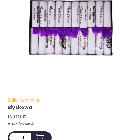
Böller & Knaller
Blyskowa
12,00
€
Inklusive MwSt.
ADD TO CART