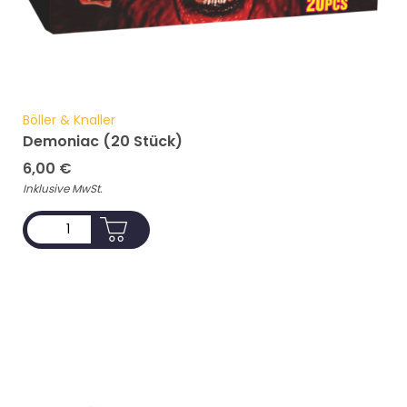
Böller & Knaller
Demoniac (20 Stück)
6,00
€
Inklusive MwSt.
ADD TO CART