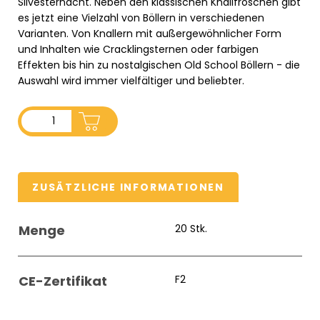
Silvesternacht. Neben den klassischen Knallfröschen gibt
es jetzt eine Vielzahl von Böllern in verschiedenen
Varianten. Von Knallern mit außergewöhnlicher Form
und Inhalten wie Cracklingsternen oder farbigen
Effekten bis hin zu nostalgischen Old School Böllern - die
Auswahl wird immer vielfältiger und beliebter.
ADD TO CART
ZUSÄTZLICHE INFORMATIONEN
Menge
20 Stk.
CE-Zertifikat
F2