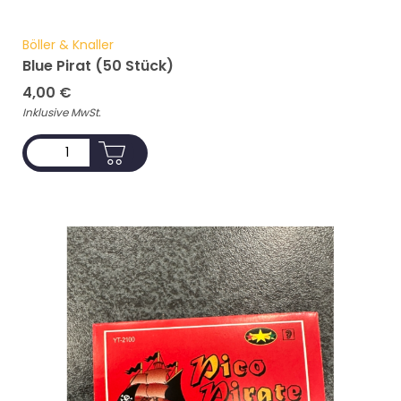
Böller & Knaller
Blue Pirat (50 Stück)
4,00
€
Inklusive MwSt.
ADD TO CART