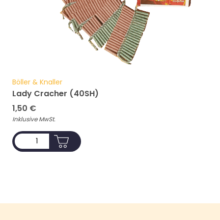
Böller & Knaller
Lady Cracher (40SH)
1,50
€
Inklusive MwSt.
ADD TO CART