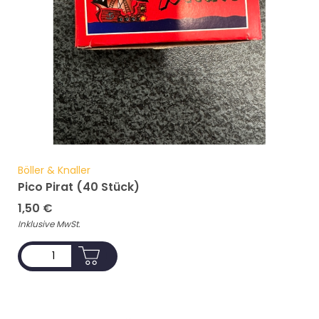
Böller & Knaller
Pico Pirat (40 Stück)
1,50
€
Inklusive MwSt.
ADD TO CART