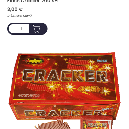
Flash Cracker 200 SH
3,00
€
Inklusive MwSt.
ADD TO CART