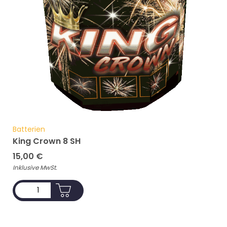
Batterien
King Crown 8 SH
15,00
€
Inklusive MwSt.
ADD TO CART