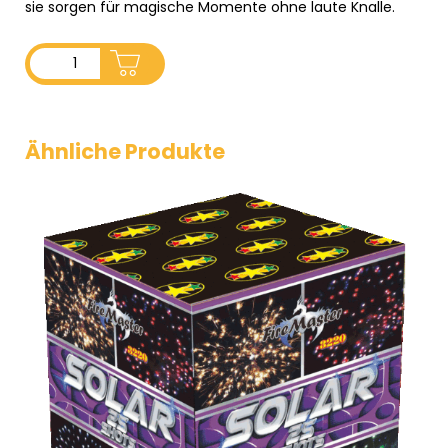
sie sorgen für magische Momente ohne laute Knalle.
ADD TO CART
Ähnliche Produkte