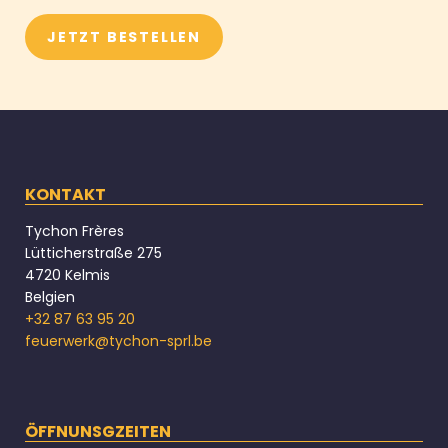
JETZT BESTELLEN
KONTAKT
Tychon Frères
Lütticherstraße 275
4720 Kelmis
Belgien
+32 87 63 95 20
feuerwerk@tychon-sprl.be
ÖFFNUNSGZEITEN