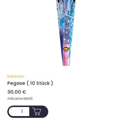
Raketen
Pegase ( 10 Stück )
30,00
€
Inklusive MwSt.
ADD TO CART