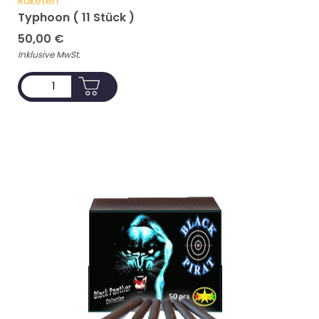
Raketen
Typhoon ( 11 Stück )
50,00
€
Inklusive MwSt.
ADD TO CART