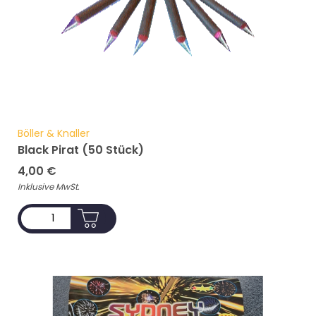
Böller & Knaller
Black Pirat (50 Stück)
4,00
€
Inklusive MwSt.
ADD TO CART