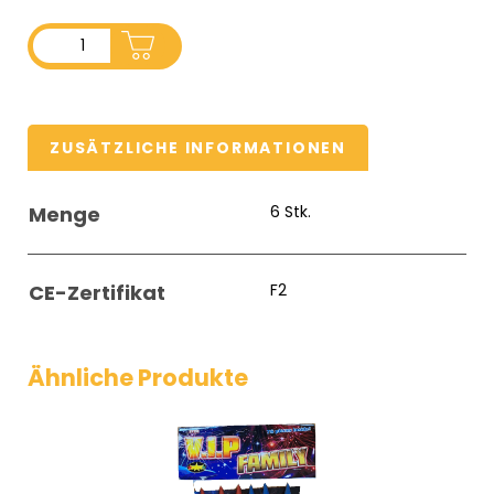
ADD TO CART
ZUSÄTZLICHE INFORMATIONEN
Menge
6 Stk.
CE-Zertifikat
F2
Ähnliche Produkte