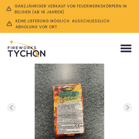
GANZJÄHRIGER VERKAUF VON FEUERWERKSKÖRPERN IN
BELGIEN (AB 18 JAHREN).
KEINE LIEFERUNG MÖGLICH. AUSSCHLIESSLICH A
BHOLUNG VOR ORT.
Start
/
Party & Kids
/ Ground Blossom (6 Stück)