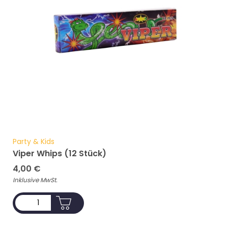
Party & Kids
Viper Whips (12 Stück)
4,00
€
Inklusive MwSt.
ADD TO CART