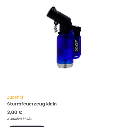
Zubehör
Sturmfeuerzeug klein
3,00
€
Inklusive MwSt.
ADD TO CART