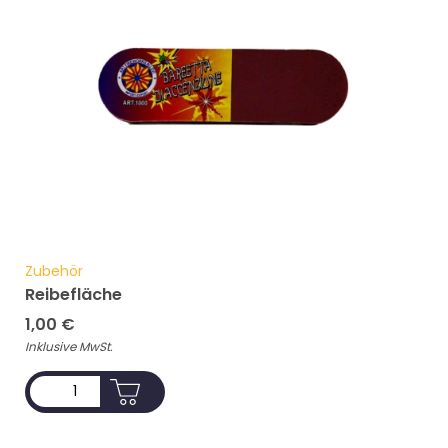
Zubehör
Reibefläche
1,00
€
Inklusive MwSt.
ADD TO CART