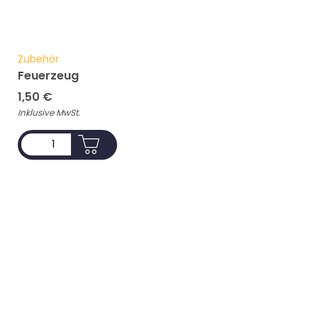
Zubehör
Feuerzeug
1,50
€
Inklusive MwSt.
ADD TO CART