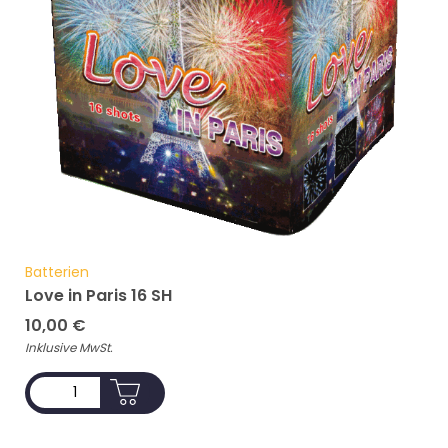
Batterien
Love in Paris 16 SH
10,00
€
Inklusive MwSt.
ADD TO CART