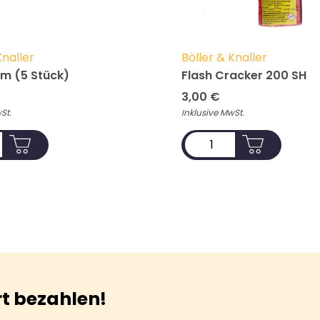
Knaller
Böller & Knaller
m (5 Stück)
Flash Cracker 200 SH
3,00
€
St.
Inklusive MwSt.
ADD TO CART
ADD TO CART
rt bezahlen!