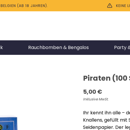
ELGIEN (AB 18 JAHREN).
KEINE 
ik
Rauchbomben & Bengalos
Party &
Piraten (100
5,00
€
Inklusive MwSt.
Ihr kennt ihn alle – 
Knallens, gefüllt mi
Seidenpapier. Der le