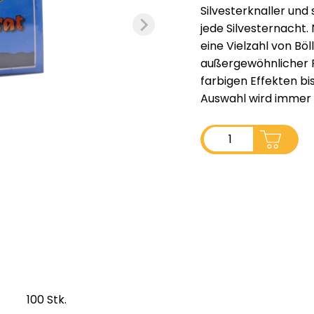
Silvesterknaller und 
jede Silvesternacht.
eine Vielzahl von Bö
außergewöhnlicher F
farbigen Effekten bis
Auswahl wird immer v
ADD TO CART
100 Stk.