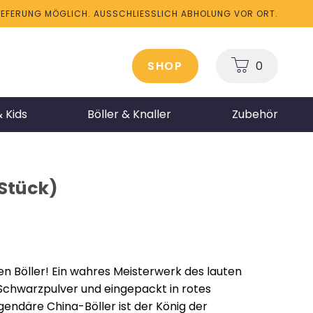
LIEFERUNG MÖGLICH. AUSSCHLIESSLICH ABHOLUNG VOR ORT.
SHOP
0
 Kids
Böller & Knaller
Zubehör
 Stück)
den Böller! Ein wahres Meisterwerk des lauten
t Schwarzpulver und eingepackt in rotes
gendäre China-Böller ist der König der