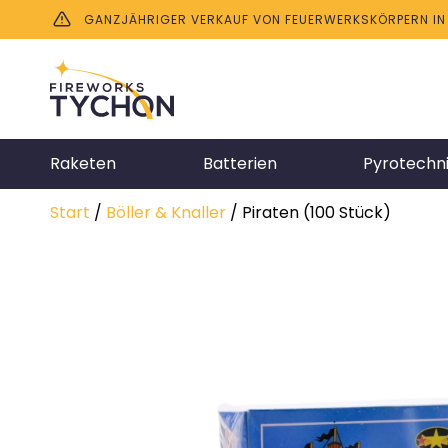
GANZJÄHRIGER VERKAUF VON FEUERWERKSKÖRPERN IN B
Raketen
Batterien
Pyrotechn
Start
/
Böller & Knaller
/ Piraten (100 Stück)