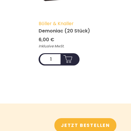
Böller & Knaller
Demoniac (20 Stück)
6,00
€
Inklusive MwSt.
ADD TO CART
JETZT BESTELLEN