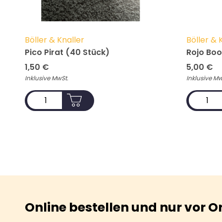
Böller & Knaller
Böller & 
Pico Pirat (40 Stück)
Rojo Boo
1,50
€
5,00
€
Inklusive MwSt.
Inklusive Mw
ADD TO CART
Online bestellen und nur vor O