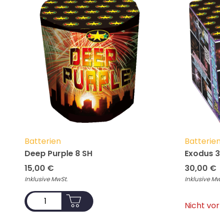
Batterien
Batterie
Deep Purple 8 SH
Exodus 
15,00
€
30,00
€
Inklusive MwSt.
Inklusive Mw
ADD TO CART
Nicht vor