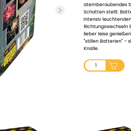
atemberaubendes Spe
Schatten stellt. Bat
intensiv leuchtenden
Richtungswechseln bi
lieber leise genieße
"stillen Batterien" 
Knalle.
ADD TO CART