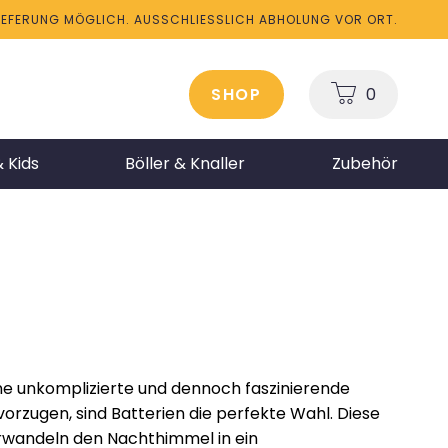
LIEFERUNG MÖGLICH. AUSSCHLIESSLICH ABHOLUNG VOR ORT.
SHOP
0
 Kids
Böller & Knaller
Zubehör
eine unkomplizierte und dennoch faszinierende
rzugen, sind Batterien die perfekte Wahl. Diese
rwandeln den Nachthimmel in ein