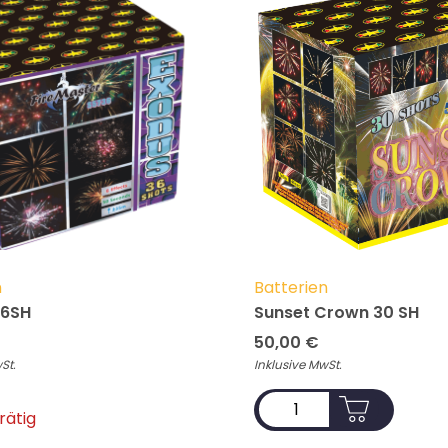
n
Batterien
36SH
Sunset Crown 30 SH
50,00
€
St.
Inklusive MwSt.
ADD TO CART
rätig