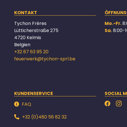
KONTAKT
ÖFFNUNS
Tychon Frères
Mo.-Fr.
8:
Lütticherstraße 275
Sa.
8:00-1
4720 Kelmis
Belgien
+32 87 63 95 20
feuerwerk@tychon-sprl.be
KUNDENSERVICE
SOCIAL M
FAQ
+32 (0)480 56 82 32