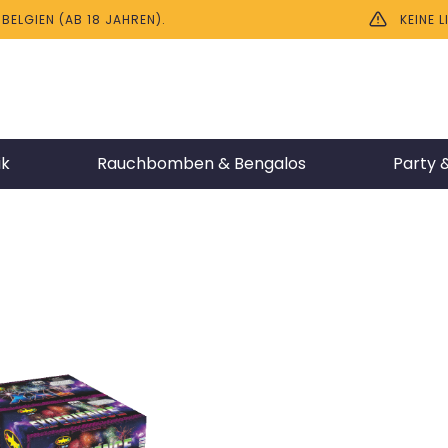
ELGIEN (AB 18 JAHREN).
KEINE 
ik
Rauchbomben & Bengalos
Party &