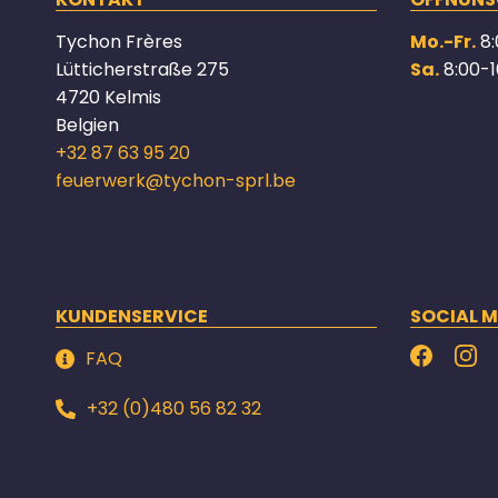
Tychon Frères
Mo.-Fr.
8:
Lütticherstraße 275
Sa.
8:00-1
4720 Kelmis
Belgien
+32 87 63 95 20
feuerwerk@tychon-sprl.be
KUNDENSERVICE
SOCIAL M
FAQ
+32 (0)480 56 82 32