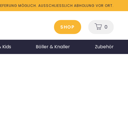
LIEFERUNG MÖGLICH. AUSSCHLIESSLICH ABHOLUNG VOR ORT.
SHOP
0
 Kids
Böller & Knaller
Zubehör