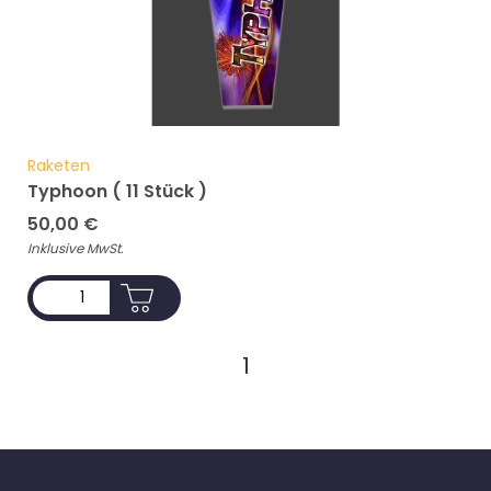
Raketen
Typhoon ( 11 Stück )
50,00
€
Inklusive MwSt.
ADD TO CART
1