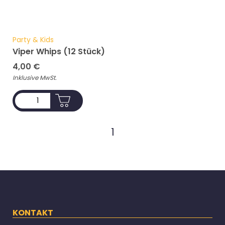
Party & Kids
Viper Whips (12 Stück)
4,00
€
Inklusive MwSt.
ADD TO CART
1
KONTAKT