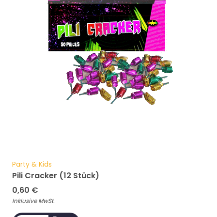
Party & Kids
Pili Cracker (12 Stück)
0,60
€
Inklusive MwSt.
ADD TO CART