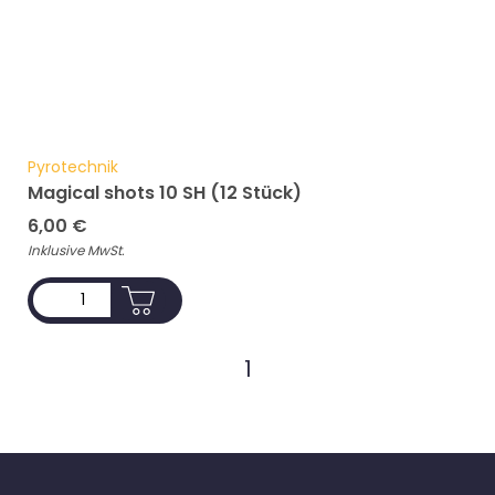
Pyrotechnik
Magical shots 10 SH (12 Stück)
6,00
€
Inklusive MwSt.
ADD TO CART
1