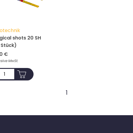
otechnik
ical shots 20 SH
 Stück)
00
€
usive MwSt.
ADD TO CART
1