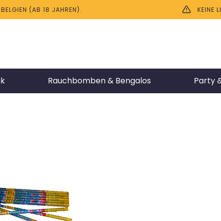
ELGIEN (AB 18 JAHREN).
KEINE 
ik
Rauchbomben & Bengalos
Party &