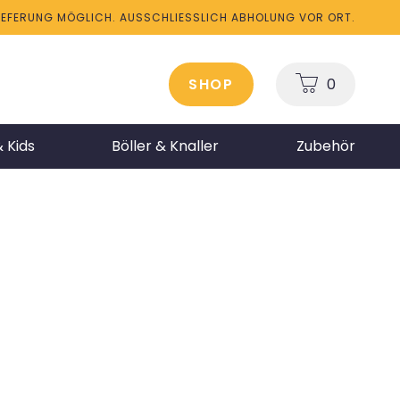
LIEFERUNG MÖGLICH. AUSSCHLIESSLICH ABHOLUNG VOR ORT.
SHOP
0
 Kids
Böller & Knaller
Zubehör