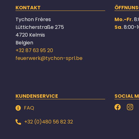
KONTAKT
ÖFFNUNS
Tychon Frères
Mo.-Fr.
8:
Lütticherstraße 275
Sa.
8:00-1
4720 Kelmis
Belgien
+32 87 63 95 20
feuerwerk@tychon-sprl.be
KUNDENSERVICE
SOCIAL M
FAQ
+32 (0)480 56 82 32