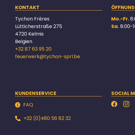
KONTAKT
ÖFFNUNS
Tychon Frères
Mo.-Fr.
8:
Lütticherstraße 275
Sa.
8:00-1
4720 Kelmis
Belgien
+32 87 63 95 20
feuerwerk@tychon-sprl.be
KUNDENSERVICE
SOCIAL M
FAQ
+32 (0)480 56 82 32