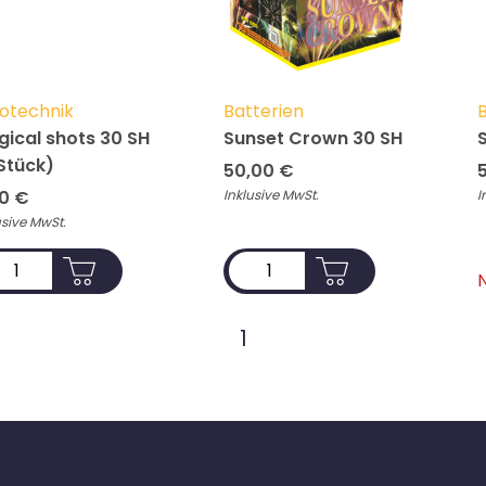
otechnik
Batterien
B
ical shots 30 SH
Sunset Crown 30 SH
Stück)
50,00
€
00
€
Inklusive MwSt.
I
usive MwSt.
ADD TO CART
ADD TO CART
N
1