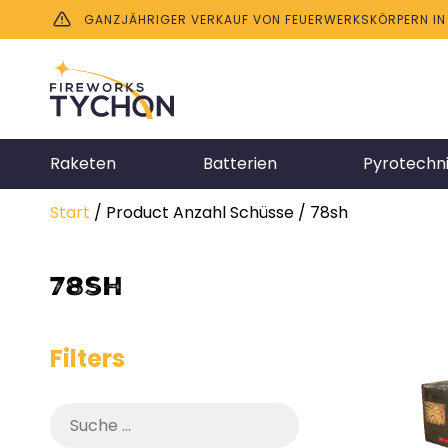
GANZJÄHRIGER VERKAUF VON FEUERWERKSKÖRPERN IN B
Raketen
Batterien
Pyrotechn
Start
/ Product Anzahl Schüsse / 78sh
78sh
Filters