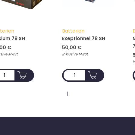
terien
Batterien
B
sium 78 SH
Exeptionnel 78 SH
,00
€
50,00
€
usive MwSt.
Inklusive MwSt.
I
ADD TO CART
ADD TO CART
1