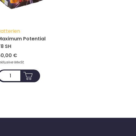
atterien
Maximum Potential
78 SH
50,00
€
nklusive MwSt.
ADD TO CART