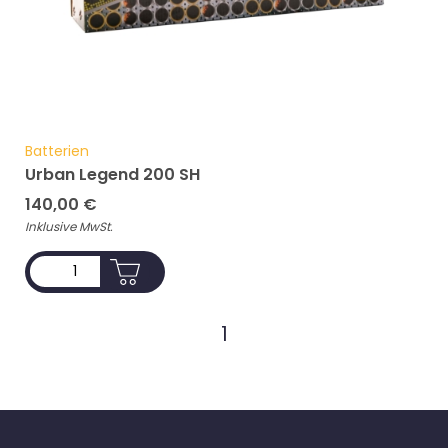
Batterien
Urban Legend 200 SH
140,00
€
Inklusive MwSt.
ADD TO CART
1