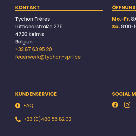
KONTAKT
ÖFFNUNS
Tychon Frères
Mo.-Fr.
8:
Lütticherstraße 275
Sa.
8:00-1
4720 Kelmis
Belgien
+32 87 63 95 20
feuerwerk@tychon-sprl.be
KUNDENSERVICE
SOCIAL M
FAQ
+32 (0)480 56 82 32