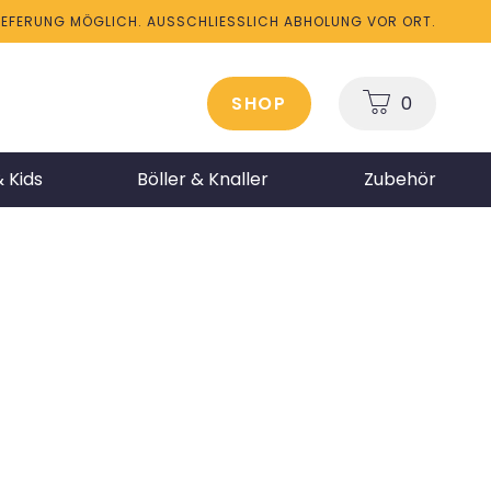
LIEFERUNG MÖGLICH. AUSSCHLIESSLICH ABHOLUNG VOR ORT.
SHOP
0
 Kids
Böller & Knaller
Zubehör