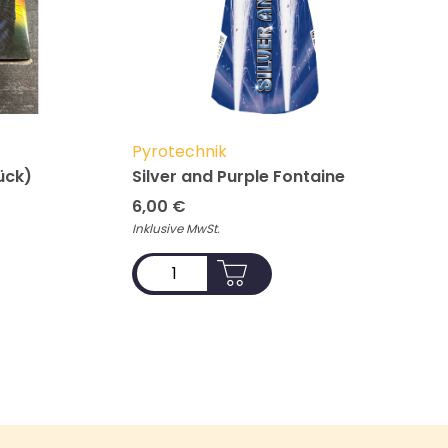
Pyrotechnik
ück)
Silver and Purple Fontaine
6,00
€
Inklusive MwSt.
ADD TO CART