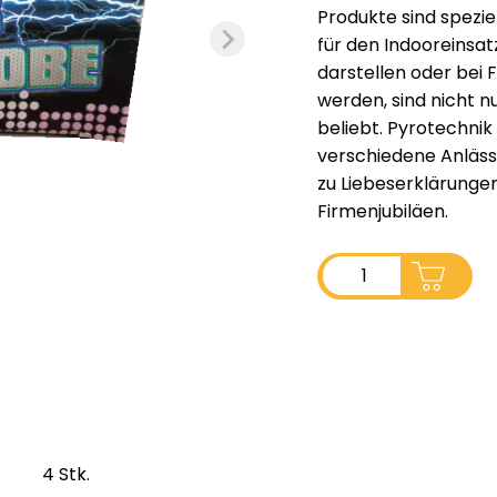
Produkte sind spezie
für den Indooreinsat
darstellen oder be
werden, sind nicht n
beliebt. Pyrotechnik
verschiedene Anlässe
zu Liebeserklärunge
Firmenjubiläen.
ADD TO CART
4 Stk.