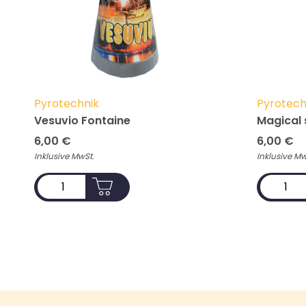
Pyrotechnik
Pyrotech
Vesuvio Fontaine
Magical 
6,00
€
6,00
€
Inklusive MwSt.
Inklusive Mw
ADD TO CART