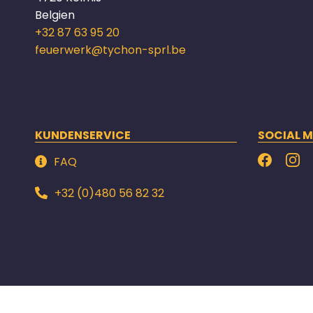
Belgien
+32 87 63 95 20
feuerwerk@tychon-sprl.be
KUNDENSERVICE
SOCIAL M
FAQ
+32 (0)480 56 82 32
Impressum
|
AGB
|
Datenschutz