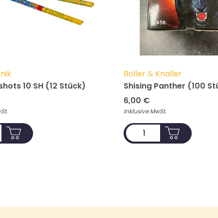
nik
Böller & Knaller
shots 10 SH (12 Stück)
Shising Panther (100 St
6,00
€
St.
Inklusive MwSt.
ADD TO CART
ADD TO CART