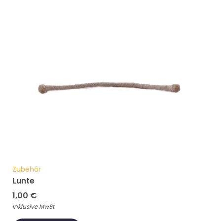
Zubehör
Lunte
1,00
€
Inklusive MwSt.
ADD TO CART