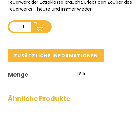
Feuerwerk der Extraklasse braucht. Erlebt den Zauber des
Feuerwerks - heute und immer wieder!
ADD TO CART
ZUSÄTZLICHE INFORMATIONEN
Menge
1 Stk.
Ähnliche Produkte