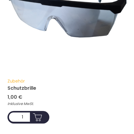
Zubehör
Schutzbrille
1,00
€
Inklusive MwSt.
ADD TO CART