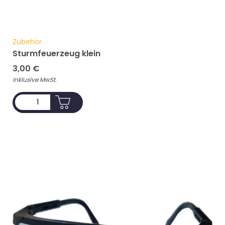
Zubehör
Sturmfeuerzeug klein
3,00
€
Inklusive MwSt.
ADD TO CART