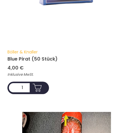
Böller & Knaller
Blue Pirat (50 Stück)
4,00
€
Inklusive MwSt.
ADD TO CART