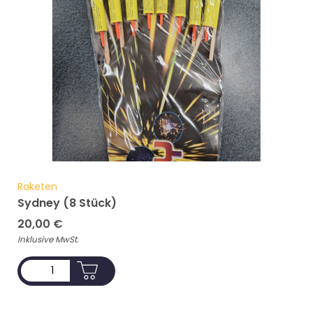
Raketen
Sydney (8 Stück)
20,00
€
Inklusive MwSt.
ADD TO CART