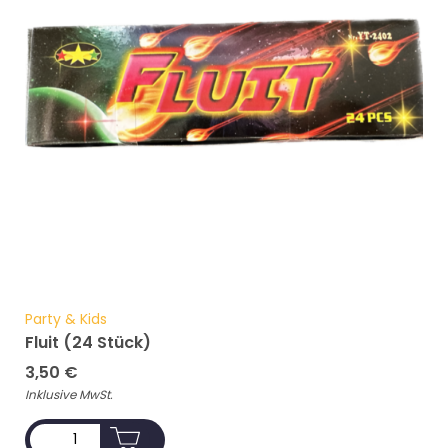
Party & Kids
Fluit (24 Stück)
3,50
€
Inklusive MwSt.
ADD TO CART