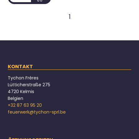
1
KONTAKT
Tychon Frères
Lütticherstraße 275
4720 Kelmis
Belgien
+32 87 63 95 20
feuerwerk@tychon-sprl.be