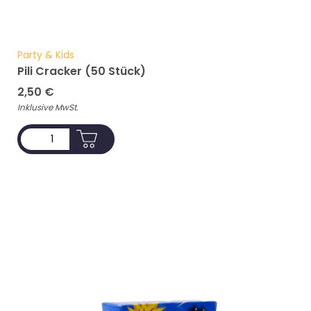
Party & Kids
Pili Cracker (50 Stück)
2,50
€
Inklusive MwSt.
ADD TO CART