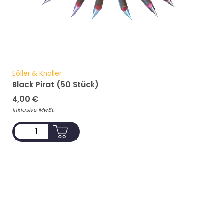
Böller & Knaller
Black Pirat (50 Stück)
4,00
€
Inklusive MwSt.
ADD TO CART