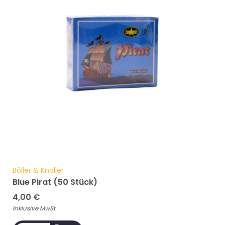
Böller & Knaller
Blue Pirat (50 Stück)
4,00
€
Inklusive MwSt.
ADD TO CART