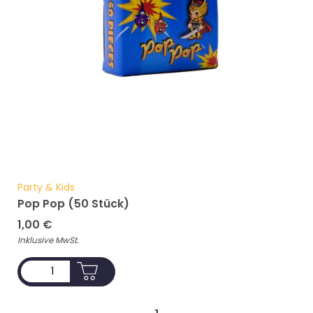
Party & Kids
Pop Pop (50 Stück)
1,00
€
Inklusive MwSt.
ADD TO CART