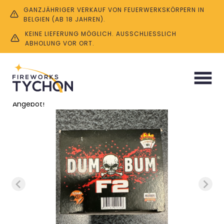
GANZJÄHRIGER VERKAUF VON FEUERWERKSKÖRPERN IN
BELGIEN (AB 18 JAHREN).
KEINE LIEFERUNG MÖGLICH. AUSSCHLIESSLICH A
BHOLUNG VOR ORT.
Start
/
Böller & Knaller
/ Dum Bum
Angebot!