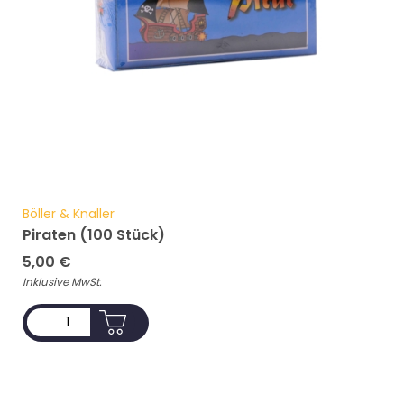
Böller & Knaller
Piraten (100 Stück)
5,00
€
Inklusive MwSt.
ADD TO CART