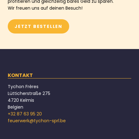
profitieren und gleichzeitig bares Geld zu sparen.
Wir freuen uns auf deinen Besuch!
JETZT BESTELLEN
KONTAKT
Tychon Frères
Lütticherstraße 275
4720 Kelmis
Belgien
+32 87 63 95 20
feuerwerk@tychon-sprl.be