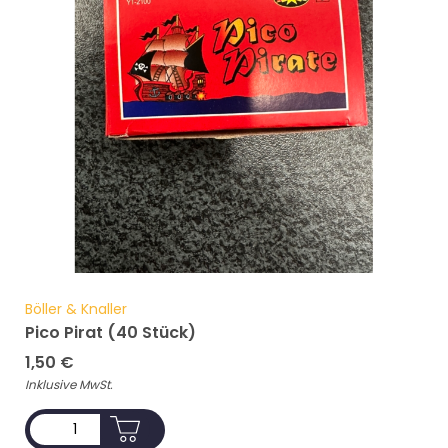
Böller & Knaller
Pico Pirat (40 Stück)
1,50
€
Inklusive MwSt.
ADD TO CART