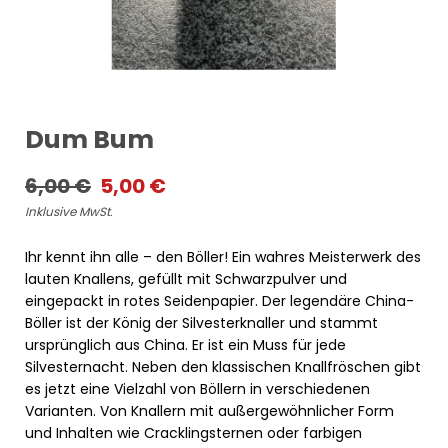
Dum Bum
Ursprünglicher
Aktueller
6,00
€
5,00
€
Inklusive MwSt.
Preis
Preis
war:
ist:
Ihr kennt ihn alle – den Böller! Ein wahres Meisterwerk des
6,00 €
5,00 €.
lauten Knallens, gefüllt mit Schwarzpulver und
eingepackt in rotes Seidenpapier. Der legendäre China-
Böller ist der König der Silvesterknaller und stammt
ursprünglich aus China. Er ist ein Muss für jede
Silvesternacht. Neben den klassischen Knallfröschen gibt
es jetzt eine Vielzahl von Böllern in verschiedenen
Varianten. Von Knallern mit außergewöhnlicher Form
und Inhalten wie Cracklingsternen oder farbigen