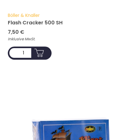
Böller & Knaller
Flash Cracker 500 SH
7,50
€
Inklusive MwSt.
ADD TO CART