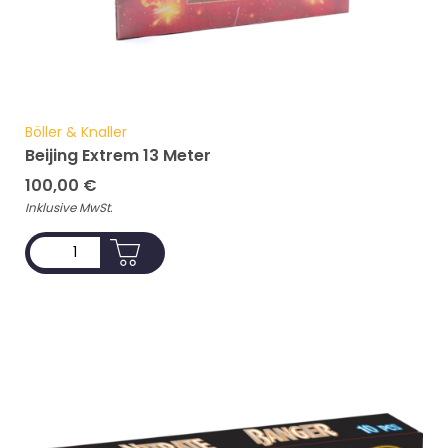
Böller & Knaller
Beijing Extrem 13 Meter
100,00
€
Inklusive MwSt.
ADD TO CART