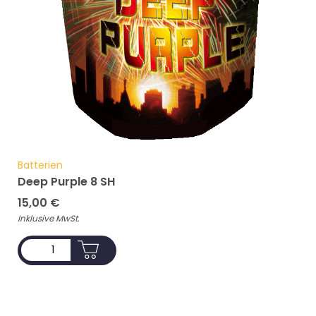
Batterien
Deep Purple 8 SH
15,00
€
Inklusive MwSt.
ADD TO CART