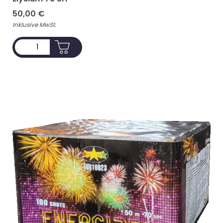
50,00
€
Inklusive MwSt.
ADD TO CART