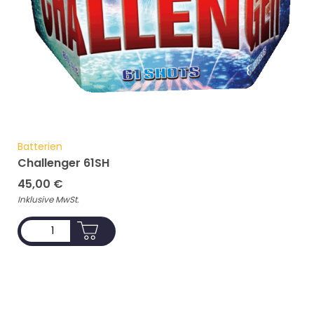
Batterien
Challenger 61SH
45,00
€
Inklusive MwSt.
ADD TO CART