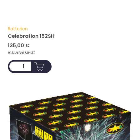
Batterien
Celebration 152SH
135,00
€
Inklusive MwSt.
ADD TO CART