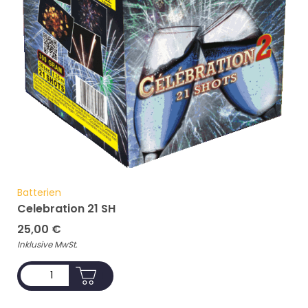
Batterien
Celebration 21 SH
25,00
€
Inklusive MwSt.
ADD TO CART