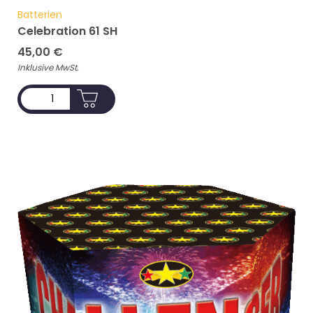
Batterien
Celebration 61 SH
45,00
€
Inklusive MwSt.
ADD TO CART