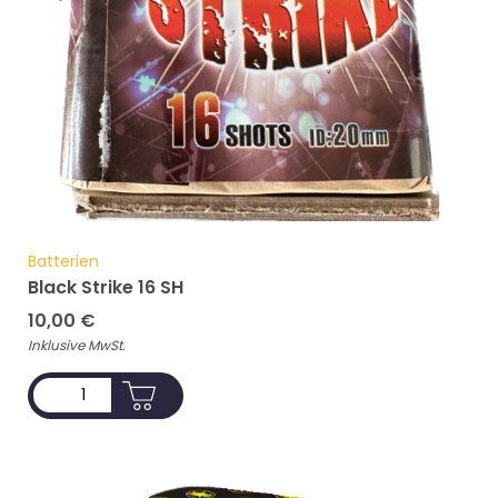
Batterien
Black Strike 16 SH
10,00
€
Inklusive MwSt.
ADD TO CART