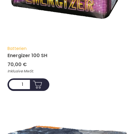
Batterien
Energizer 100 SH
70,00
€
Inklusive MwSt.
ADD TO CART