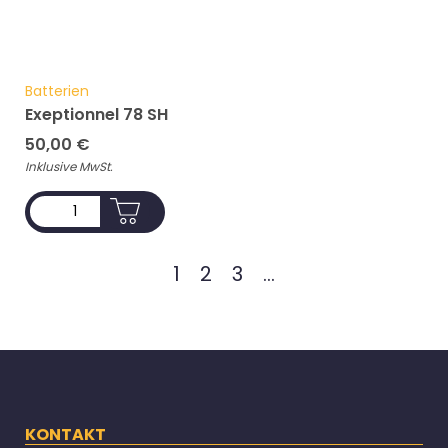
Batterien
Exeptionnel 78 SH
50,00
€
Inklusive MwSt.
ADD TO CART
1
2
3
...
KONTAKT