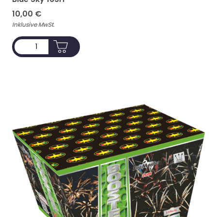
10,00
€
Inklusive MwSt.
ADD TO CART