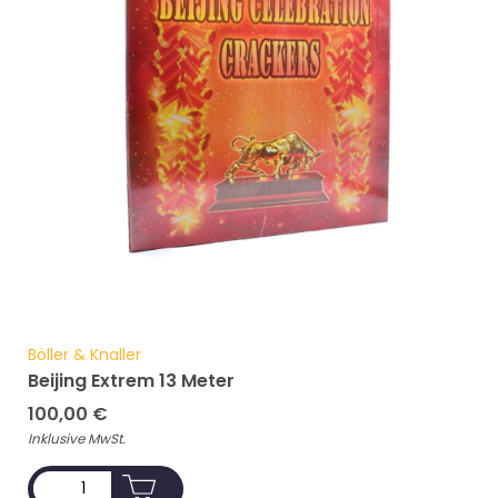
Böller & Knaller
Beijing Extrem 13 Meter
100,00
€
Inklusive MwSt.
ADD TO CART