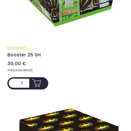
Batterien
Booster 25 SH
30,00
€
Inklusive MwSt.
ADD TO CART