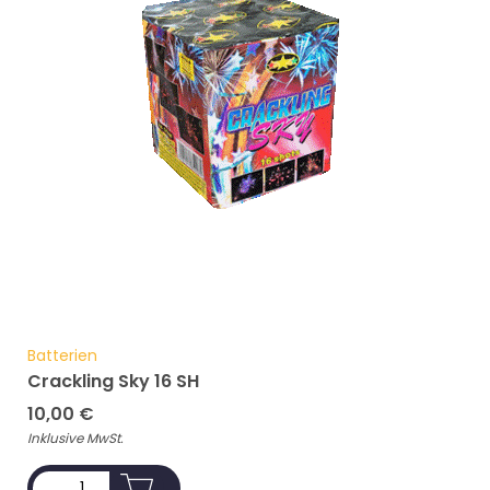
Batterien
Crackling Sky 16 SH
10,00
€
Inklusive MwSt.
ADD TO CART