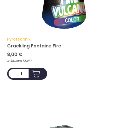
Pyrotechnik
Crackling Fontaine Fire
8,00
€
Inklusive MwSt.
ADD TO CART