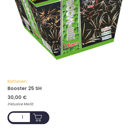
Batterien
Booster 25 SH
30,00
€
Inklusive MwSt.
ADD TO CART