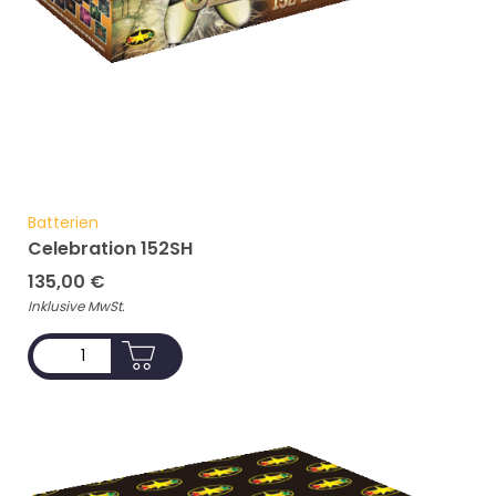
Batterien
Celebration 152SH
135,00
€
Inklusive MwSt.
ADD TO CART