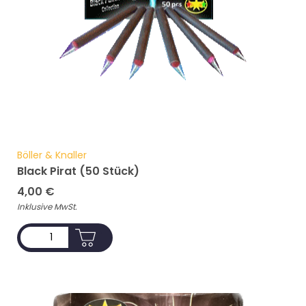
Böller & Knaller
Black Pirat (50 Stück)
4,00
€
Inklusive MwSt.
ADD TO CART