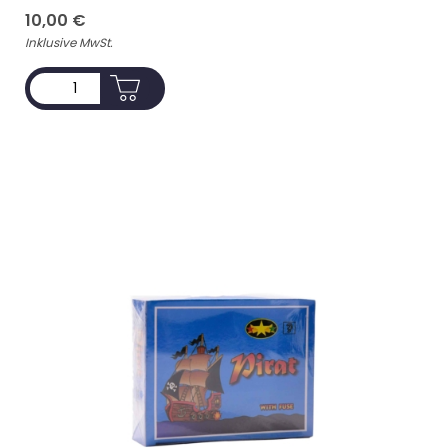
10,00
€
Inklusive MwSt.
ADD TO CART