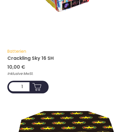
Batterien
Crackling Sky 16 SH
10,00
€
Inklusive MwSt.
ADD TO CART