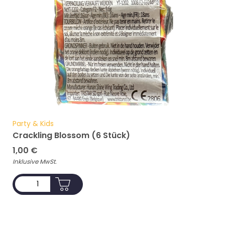
Party & Kids
Crackling Blossom (6 Stück)
1,00
€
Inklusive MwSt.
ADD TO CART