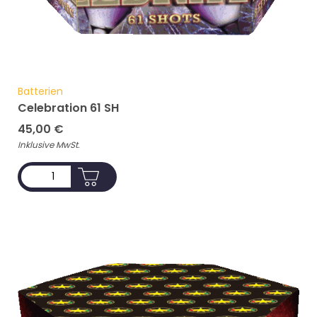
Batterien
Celebration 61 SH
45,00
€
Inklusive MwSt.
ADD TO CART