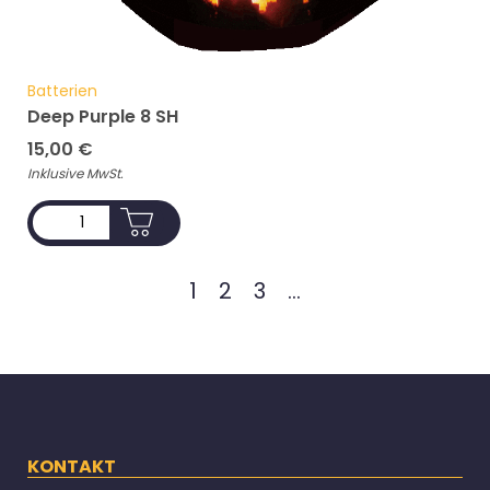
Batterien
Deep Purple 8 SH
15,00
€
Inklusive MwSt.
ADD TO CART
1
2
3
...
KONTAKT