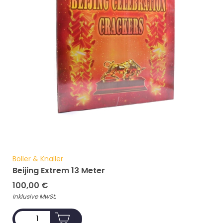
Böller & Knaller
Beijing Extrem 13 Meter
100,00
€
Inklusive MwSt.
ADD TO CART