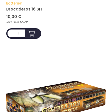
Batterien
Brocaderos 16 SH
10,00
€
Inklusive MwSt.
ADD TO CART