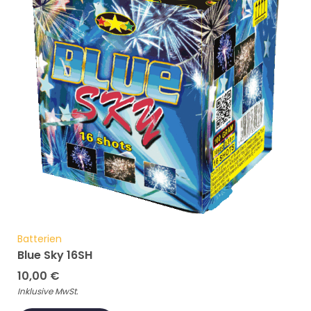
Batterien
Blue Sky 16SH
10,00
€
Inklusive MwSt.
ADD TO CART