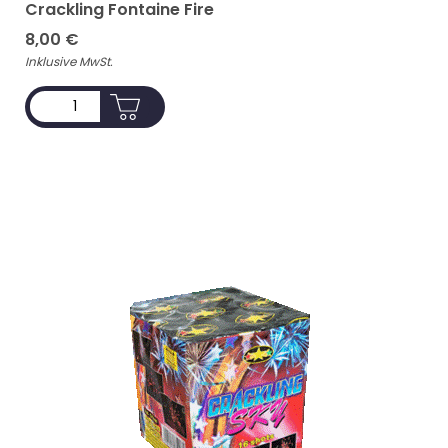
Crackling Fontaine Fire
8,00
€
Inklusive MwSt.
ADD TO CART