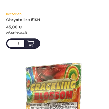
Batterien
Chrystallize 61SH
45,00
€
Inklusive MwSt.
ADD TO CART