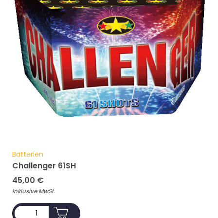
Batterien
Challenger 61SH
45,00
€
Inklusive MwSt.
ADD TO CART