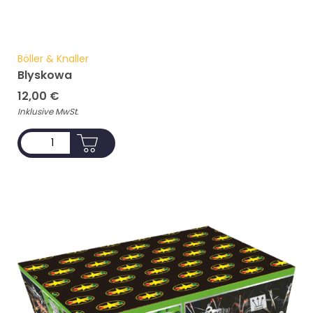
Böller & Knaller
Blyskowa
12,00
€
Inklusive MwSt.
ADD TO CART